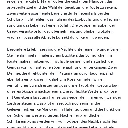
jeweils eine gute Erklärung über die geplanten Manöver, das
angepeilte Ziel und die Wahl der Segel, um die Route zu segeln.
Zwei weitere spannende Bereiche dürfen ebenfalls bei der
Schulung nicht fehlen: das Führen des Logbuchs und die Technik
rund um das Leben auf einem Schiff. Die Skipper erlauben der
Crew, Verantwortung zu übernehmen, und bleiben trotzdem
wachsam, dass alle Abläufe korrekt durchgeführt werden.
Besondere Erlebnisse sind die Nächte unter einem wunderbaren
Sternenhimmel in malerischen Buchten, das Schnorcheln in
Küstennähe inmitten von Fischschwärmen und natürlich der
Genuss von romantischen Sonnenauf- und -untergängen. Zwei
Delfine, die direkt unter dem Katamaran durchtauchen, sind
ebenfalls ein grosses Highlight. In Korsika finden wir ein
gemütliches Strandrestaurant, das uns erlaubt, den Geburtstag
unseres Skippers nachzufeiern. Die schlechte Wetterprognose
mit Gewittern lässt uns frühzeitig wieder den Hafen von Cala dei
Sardi ansteuern. Das gibt uns jedoch noch einmal die
Gelegenheit, einige Manöver im Hafen zu üben und die Funktion
der Schwimmweste zu testen. Nach einer gründlichen
Schiffsreinigung werden wir vom Skipper des Nachbarschiffes
überrascht, der uns mit den übrig gebliebenen Lebensmitteln