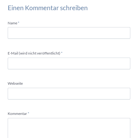
Einen Kommentar schreiben
Pflichtfeld
Name
*
Pflichtfeld
E-Mail (wird nicht veröffentlicht)
*
Webseite
Pflichtfeld
Kommentar
*