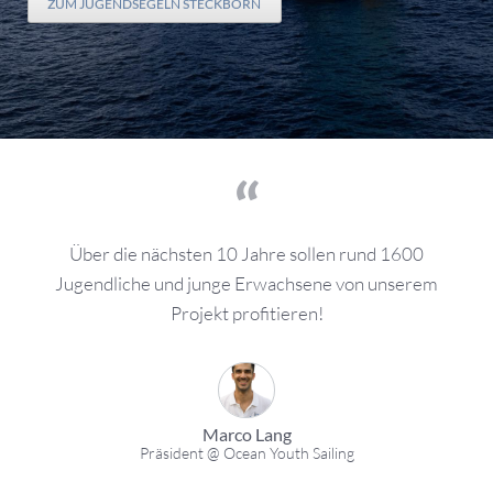
ZUM JUGENDSEGELN STECKBORN
Über die nächsten 10 Jahre sollen rund 1600
Jugendliche und junge Erwachsene von unserem
Projekt profitieren!
Marco Lang
Präsident @ Ocean Youth Sailing