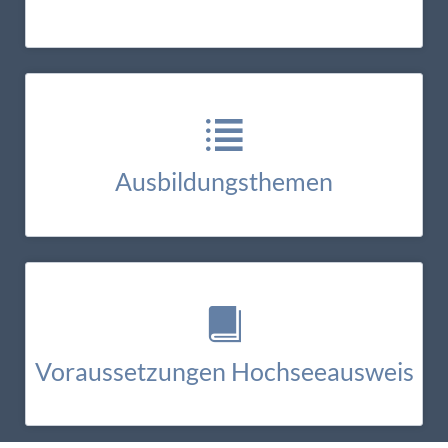
HIER ANMELDEN
Ausbildungsthemen
Navigation, Schiffsführung, Seemannschaft, Meteorologie,
Seeschifffahrtsrecht, Medizin an Bord sowie Gezeiten- und
Kartenaufgaben
HIER ANMELDEN
Voraussetzungen Hochseeausweis
Mind. 16 Jahre alt, Hochseetheorieprüfung bestanden, D-Schein,
Nothilfeausweis, Seh- und Hörtest, Meilenbestätigung (1000sm)
und Gebühren bezahlt
WEITERE INFOS