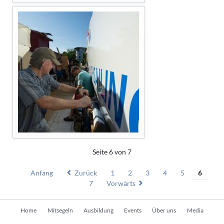
Seite 6 von 7
Anfang
Zurück
1
2
3
4
5
6
7
Vorwärts
Navigation
Home
Mitsegeln
Ausbildung
Events
Über uns
Media
überspringen